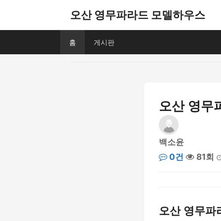
오산 영무파라드 모델하우스
홈
게시판
오산 영무파
백소윤
0건
81회
오산 영무파