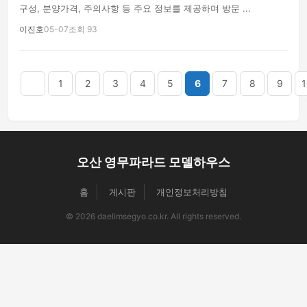
구성, 분양가격, 주의사항 등 주요 정보를 제공하며 방문 ...
이진호
05-07
조회 93
음
맨끝
1
2
3
4
5
6
7
8
9
1
오산 영무파라드 모델하우스
홈
게시판
개인정보처리방침
© 2026 daelimsegyo.co.kr. All rights reserved.