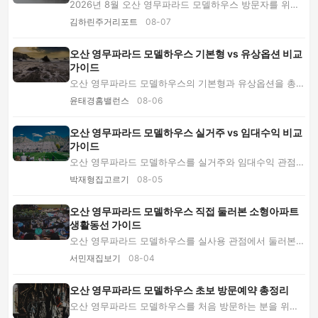
2026년 8월 오산 영무파라드 모델하우스 방문자를 위한
폭염·소나기 대비 가이드입니다. 추천 시간대부...
김하린주거리포트
08-07
오산 영무파라드 모델하우스 기본형 vs 유상옵션 비교
가이드
오산 영무파라드 모델하우스의 기본형과 유상옵션을 총비
용, 공간 활용, 시공 품질, 보증 범위로 비교합...
윤태경홈밸런스
08-06
오산 영무파라드 모델하우스 실거주 vs 임대수익 비교
가이드
오산 영무파라드 모델하우스를 실거주와 임대수익 관점으
로 비교합니다. 생활동선, 총투입비용, 입지, ...
박재형집고르기
08-05
오산 영무파라드 모델하우스 직접 둘러본 소형아파트
생활동선 가이드
오산 영무파라드 모델하우스를 실사용 관점에서 둘러본
후기입니다. 생활동선과 수납, 채광, 소음, 옵션...
서민재집보기
08-04
오산 영무파라드 모델하우스 초보 방문예약 총정리
오산 영무파라드 모델하우스를 처음 방문하는 분을 위해