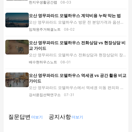
예약, 주소·주차 확인, 소형아파트 평면 보는 ...
한지우생활공간랩
08-03
오산 영무파라드 모델하우스 계약비용 누락 막는 법
오산 영무파라드 모델하우스 방문 전 분양가격과 옵션비,
대출 부대비용, 주차·예약 오류를 확인하고 계...
임채원주거해결노트
08-02
오산 영무파라드 모델하우스 전화상담 vs 현장상담 비
교 가이드
오산 영무파라드 모델하우스 전화상담과 현장상담의 장단
점을 가격 확인, 공간 체험, 방문예약, 주차, ...
배수현하우스노트
08-01
오산 영무파라드 모델하우스 역세권 vs 공간 활용 비교
가이드
오산 영무파라드 모델하우스에서 역세권 이동 편의와 소
형 아파트 공간 활용 중 무엇을 우선할지 2026년...
강서윤집선택연구소
07-31
질문답변
공지사항
더보기
더보기