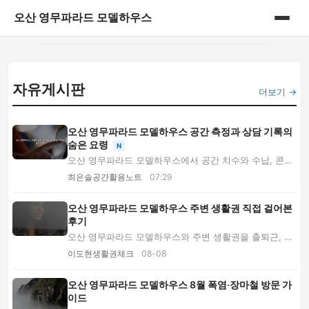
오산 영무파라드 모델하우스
홈
자유게시판
게시판
더보기 →
오산 영무파라드 모델하우스 공간 측정과 상담 기록의
숨은 요령
N
오산 영무파라드 모델하우스에서 공간 치수와 수납, 콘센
트, 생활 동선을 정확히 확인하는 숨은 관람 요...
최은솔공간활용노트
07:29
오산 영무파라드 모델하우스 주변 생활권 직접 걸어본
후기
오산 영무파라드 모델하우스와 주변 생활권을 출퇴근, 장
보기, 소음, 채광 기준으로 직접 살펴본 후기입...
이도현생활권체크
08-08
오산 영무파라드 모델하우스 8월 폭염·장마철 방문 가
이드